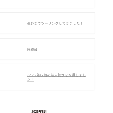
長野までツーリングしてきました！
懇親会
72ｋV熱収縮の端末認定を取得しまし
た！
2026年8月