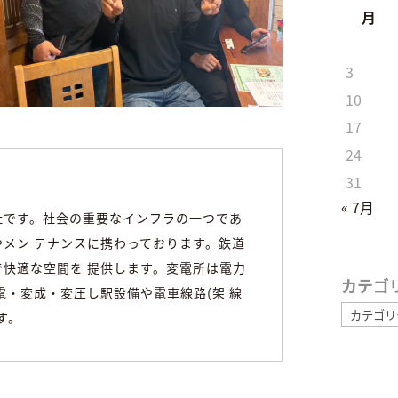
月
3
10
17
24
31
« 7月
社です。社会の重要なインフラの一つであ
メン テナンスに携わっております。鉄道
快適な空間を 提供します。変電所は電力
カテゴ
電・変成・変圧し駅設備や電車線路(架 線
カ
す。
テ
ゴ
リ