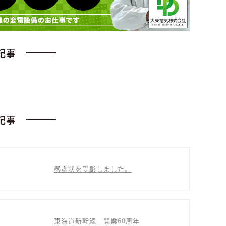
記事
記事
感謝状を受彰しました。
東海道新幹線 開業60周年