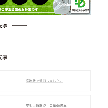
記事
記事
感謝状を受彰しました。
東海道新幹線 開業60周年