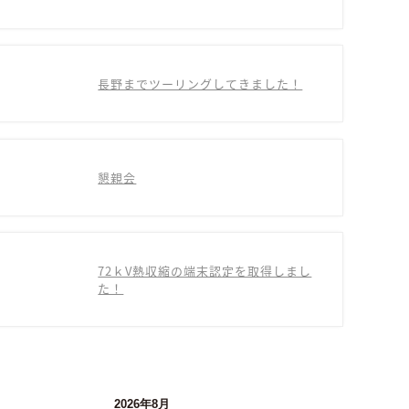
長野までツーリングしてきました！
懇親会
72ｋV熱収縮の端末認定を取得しまし
た！
2026年8月